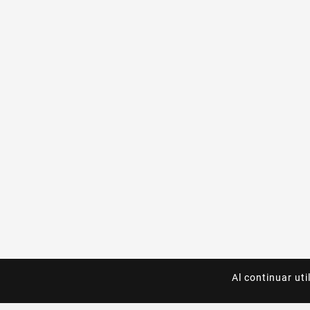
Al continuar uti
Al continuar uti