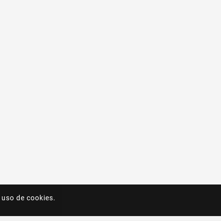
 uso de cookies.
 uso de cookies.