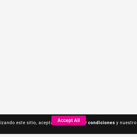
Accept All
Accept All
lizando este sitio, acepta los
lizando este sitio, acepta los
Terminos y condiciones
Terminos y condiciones
y nuestro
y nuestro