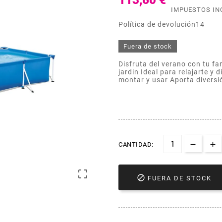
113,60 €
IMPUESTOS IN
Política de devolución14
Fuera de stock
Disfruta del verano con tu fa
jardin Ideal para relajarte y d
montar y usar Aporta diversió
CANTIDAD:


FUERA DE STOCK