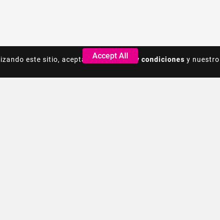
Accept All
Accept All
lizando este sitio, acepta los
lizando este sitio, acepta los
Terminos y condiciones
Terminos y condiciones
y nuestro
y nuestro