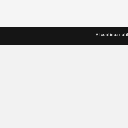
Al continuar uti
Al continuar uti