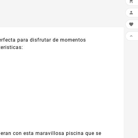




erfecta para disfrutar de momentos
eristicas:
speran con esta maravillosa piscina que se