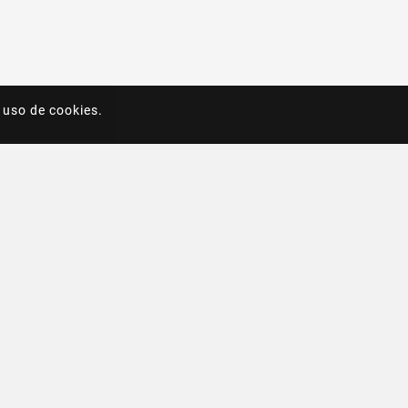
 uso de cookies.
 uso de cookies.