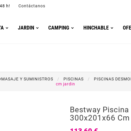
4/48 h!
Contáctanos
YA
JARDIN
CAMPING
HINCHABLE
OF
ROMASAJE Y SUMINISTROS
PISCINAS
PISCINAS DESM
cm jardin
Bestway Piscina 
300x201x66 Cm 