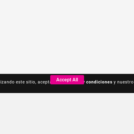
Accept All
Accept All
lizando este sitio, acepta los
lizando este sitio, acepta los
Terminos y condiciones
Terminos y condiciones
y nuestro
y nuestro