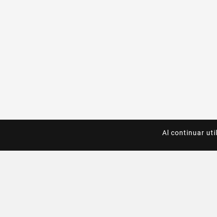
Al continuar uti
Al continuar uti