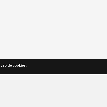
 uso de cookies.
 uso de cookies.