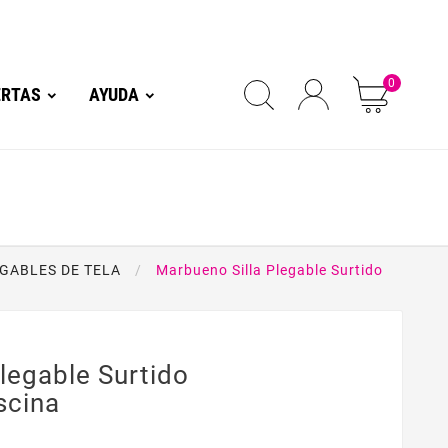
0
ERTAS
AYUDA
EGABLES DE TELA
Marbueno Silla Plegable Surtido
legable Surtido
scina