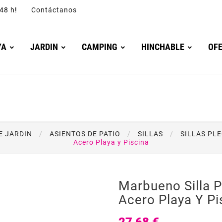
4/48 h!
Contáctanos
YA
JARDIN
CAMPING
HINCHABLE
OF
E JARDIN
ASIENTOS DE PATIO
SILLAS
SILLAS PL
Acero Playa y Piscina
Marbueno Silla P
Acero Playa Y Pi