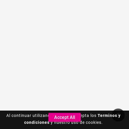
Al continuar utilizando este sitio, acepta los
Al continuar utilizando este sitio, acepta los
Terminos y
Terminos y
Accept All
Accept All
condiciones
condiciones
y nuestro uso de cookies.
y nuestro uso de cookies.