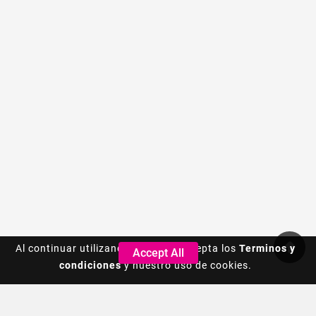
Al continuar utilizando este sitio, acepta los
Al continuar utilizando este sitio, acepta los
Terminos y
Terminos y
Accept All
Accept All
condiciones
condiciones
y nuestro uso de cookies.
y nuestro uso de cookies.