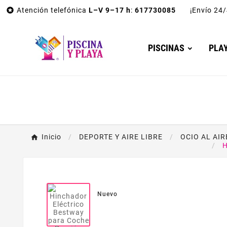

Atención telefónica
L–V 9–17 h
:
617730085
¡Envío 2
PISCINAS
PLA
Inicio
DEPORTE Y AIRE LIBRE
OCIO AL AIR
H
Nuevo