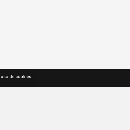
 uso de cookies.
 uso de cookies.