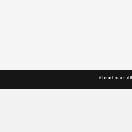
Al continuar uti
Al continuar uti