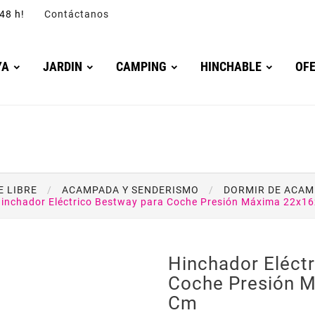
4/48 h!
Contáctanos
YA
JARDIN
CAMPING
HINCHABLE
OF
E LIBRE
ACAMPADA Y SENDERISMO
DORMIR DE ACA
inchador Eléctrico Bestway para Coche Presión Máxima 22x1
Hinchador Eléct
Coche Presión 
Cm