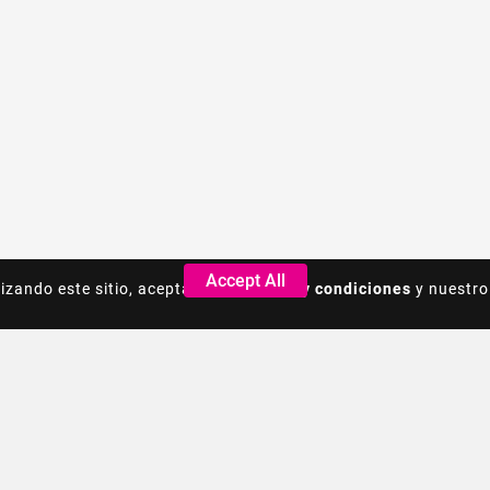
Accept All
Accept All
lizando este sitio, acepta los
lizando este sitio, acepta los
Terminos y condiciones
Terminos y condiciones
y nuestro
y nuestro