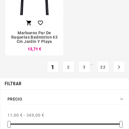


Marbueno Par De
Raquetas Badminton 63
Cm Jardin Y Playa
13,71 €
…
1

2
3
22
FILTRAR

PRECIO
11,00 € - 369,00 €