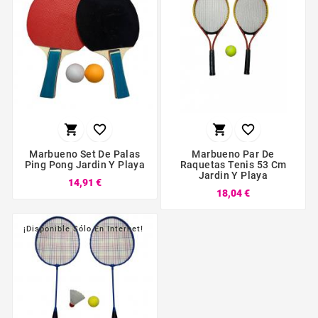




Marbueno Set De Palas
Marbueno Par De
Ping Pong Jardin Y Playa
Raquetas Tenis 53 Cm
Jardin Y Playa
14,91 €
18,04 €
¡Disponible Sólo En Internet!