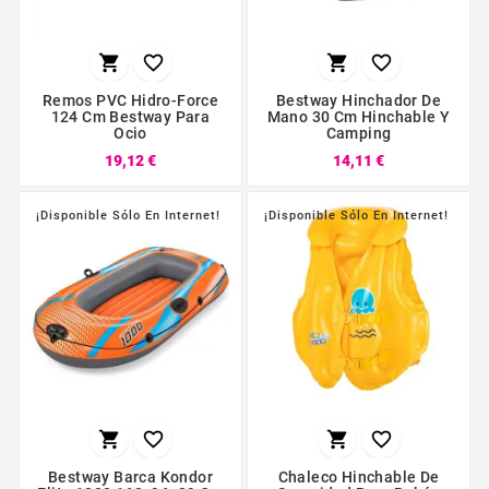




Remos PVC Hidro-Force
Bestway Hinchador De
124 Cm Bestway Para
Mano 30 Cm Hinchable Y
Ocio
Camping
19,12 €
14,11 €
¡Disponible Sólo En Internet!
¡Disponible Sólo En Internet!




Bestway Barca Kondor
Chaleco Hinchable De