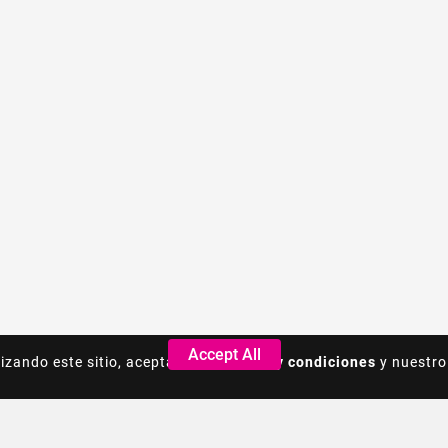
Accept All
Accept All
lizando este sitio, acepta los
lizando este sitio, acepta los
Terminos y condiciones
Terminos y condiciones
y nuestro
y nuestro