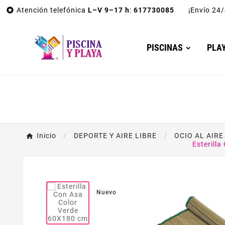

Atención telefónica
L–V 9–17 h
:
617730085
¡Envío 2
PISCINAS
PLA
Inicio
DEPORTE Y AIRE LIBRE
OCIO AL AIRE
Esterill
Nuevo