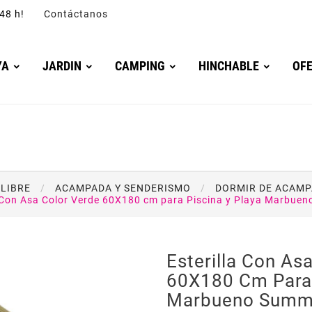
4/48 h!
Contáctanos
YA
JARDIN
CAMPING
HINCHABLE
OF
 LIBRE
ACAMPADA Y SENDERISMO
DORMIR DE ACAM
a Con Asa Color Verde 60X180 cm para Piscina y Playa Marbue
Esterilla Con As
60X180 Cm Para 
Marbueno Summ