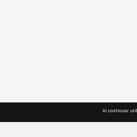
Al continuar uti
Al continuar uti