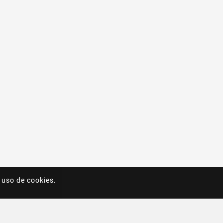
 uso de cookies.
 uso de cookies.