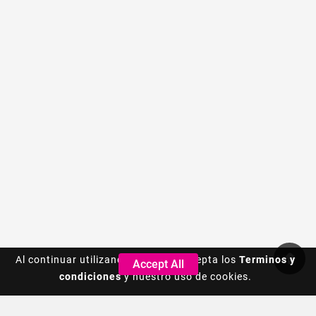
Al continuar utilizando este sitio, acepta los
Al continuar utilizando este sitio, acepta los
Terminos y
Terminos y
Accept All
Accept All
condiciones
condiciones
y nuestro uso de cookies.
y nuestro uso de cookies.