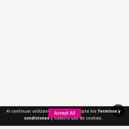
Al continuar utilizando este sitio, acepta los
Al continuar utilizando este sitio, acepta los
Terminos y
Terminos y
Accept All
Accept All
condiciones
condiciones
y nuestro uso de cookies.
y nuestro uso de cookies.