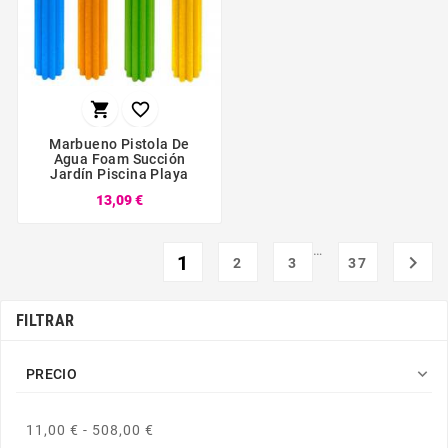


Marbueno Pistola De
Agua Foam Succión
Jardín Piscina Playa
13,09 €
…
1

2
3
37
FILTRAR

PRECIO
11,00 € - 508,00 €