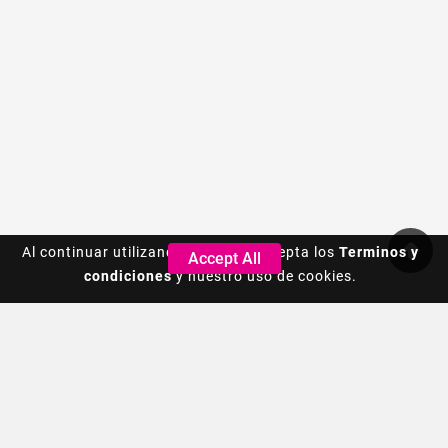
Al continuar utilizando este sitio, acepta los
Al continuar utilizando este sitio, acepta los
Terminos y
Terminos y
Accept All
Accept All
condiciones
condiciones
y nuestro uso de cookies.
y nuestro uso de cookies.