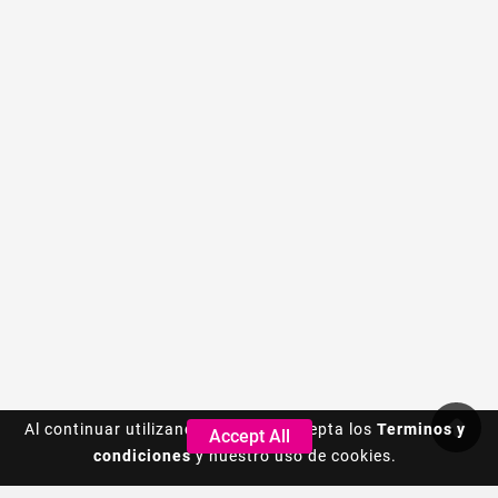
Al continuar utilizando este sitio, acepta los
Al continuar utilizando este sitio, acepta los
Terminos y
Terminos y
Accept All
Accept All
condiciones
condiciones
y nuestro uso de cookies.
y nuestro uso de cookies.