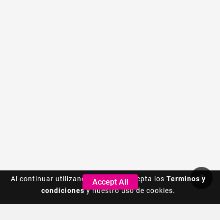
Al continuar utilizando este sitio, acepta los
Al continuar utilizando este sitio, acepta los
Terminos y
Terminos y
Accept All
Accept All
condiciones
condiciones
y nuestro uso de cookies.
y nuestro uso de cookies.