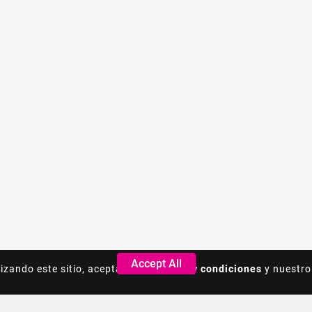
Accept All
Accept All
lizando este sitio, acepta los
lizando este sitio, acepta los
Terminos y condiciones
Terminos y condiciones
y nuestro
y nuestro