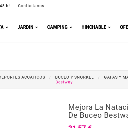
4/48 h!
Contáctanos
YA
JARDIN
CAMPING
HINCHABLE
OF
DEPORTES ACUATICOS
BUCEO Y SNORKEL
GAFAS Y M
Bestway
Mejora La Natac
De Buceo Bestw