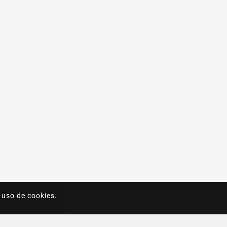
 uso de cookies.
 uso de cookies.