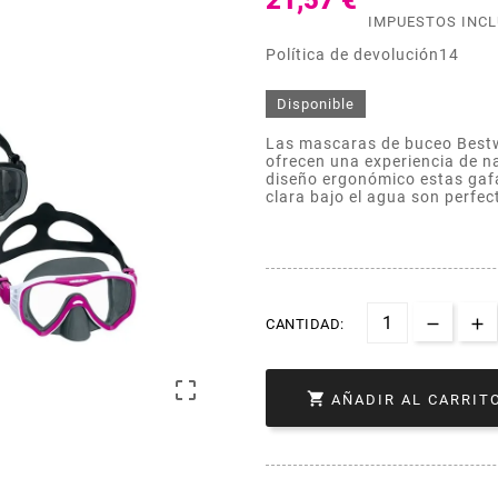
21,57 €
IMPUESTOS INC
Política de devolución14
Disponible
Las mascaras de buceo Bestw
ofrecen una experiencia de n
diseño ergonómico estas gafa
clara bajo el agua son perfec
CANTIDAD:


AÑADIR AL CARRIT