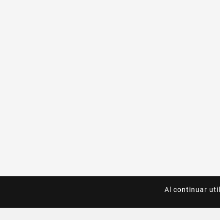
Al continuar uti
Al continuar uti