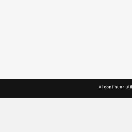
Al continuar uti
Al continuar uti