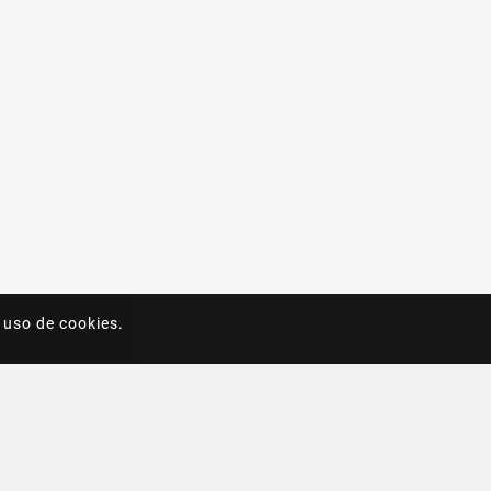
 uso de cookies.
 uso de cookies.