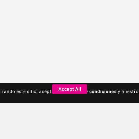
Accept All
Accept All
lizando este sitio, acepta los
lizando este sitio, acepta los
Terminos y condiciones
Terminos y condiciones
y nuestro
y nuestro