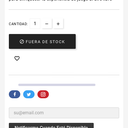
CANTIDAD:

FUERA DE STOCK

Notificarme Cuando Esté Disponible