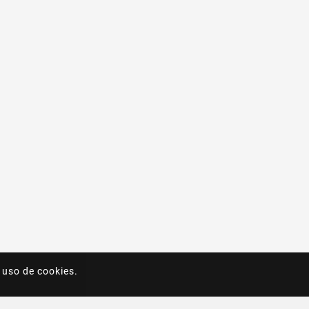
 uso de cookies.
 uso de cookies.