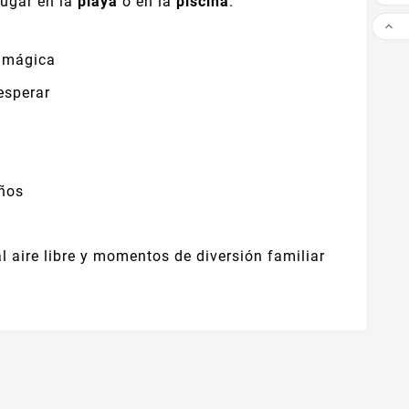
jugar en la
playa
o en la
piscina
.

s mágica
esperar
eños
l aire libre y momentos de diversión familiar