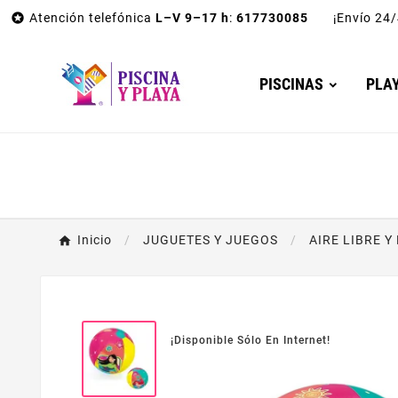

Atención telefónica
L–V 9–17 h
:
617730085
¡Envío 2
PISCINAS
PLA
Inicio
JUGUETES Y JUEGOS
AIRE LIBRE Y
¡Disponible Sólo En Internet!