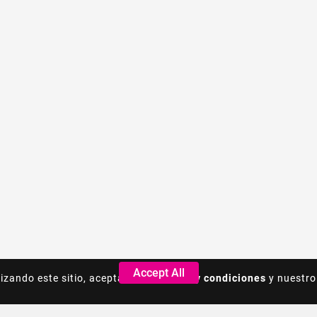
Accept All
Accept All
lizando este sitio, acepta los
lizando este sitio, acepta los
Terminos y condiciones
Terminos y condiciones
y nuestro
y nuestro