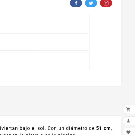
n


viertan bajo el sol. Con un diámetro de
51 cm
,
