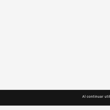
Al continuar uti
Al continuar uti