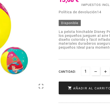
13,68 €
IMPUESTOS INC
Política de devolución14
Disponible
La pelota hinchable Disney P
los pequeños jueguen al aire
diseño colorido y fácil infla
materiales duraderos asegur
pequeños Ideal para momentos
CANTIDAD:


AÑADIR AL CARRIT