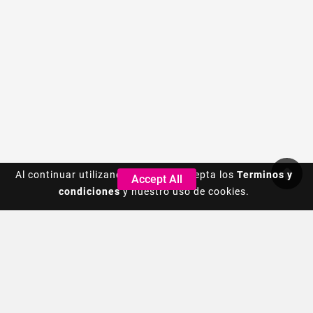
Al continuar utilizando este sitio, acepta los
Al continuar utilizando este sitio, acepta los
Terminos y
Terminos y
Accept All
Accept All
condiciones
condiciones
y nuestro uso de cookies.
y nuestro uso de cookies.