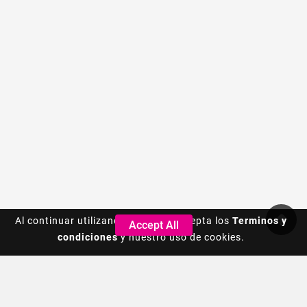
Al continuar utilizando este sitio, acepta los
Al continuar utilizando este sitio, acepta los
Terminos y
Terminos y
Accept All
Accept All
condiciones
condiciones
y nuestro uso de cookies.
y nuestro uso de cookies.