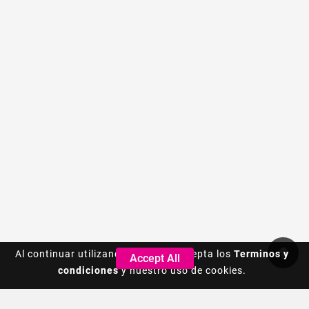
Al continuar utilizando este sitio, acepta los
Al continuar utilizando este sitio, acepta los
Terminos y
Terminos y
Accept All
Accept All
condiciones
condiciones
y nuestro uso de cookies.
y nuestro uso de cookies.