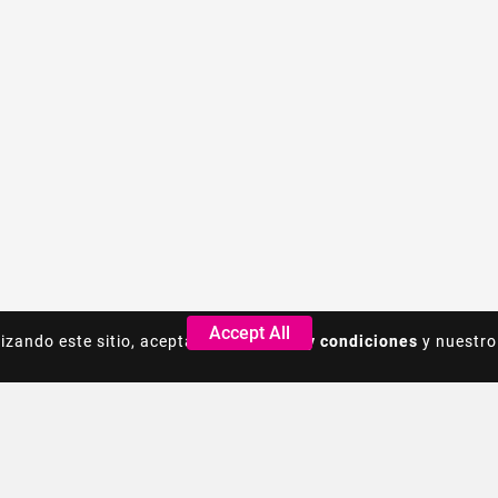
Accept All
Accept All
lizando este sitio, acepta los
lizando este sitio, acepta los
Terminos y condiciones
Terminos y condiciones
y nuestro
y nuestro