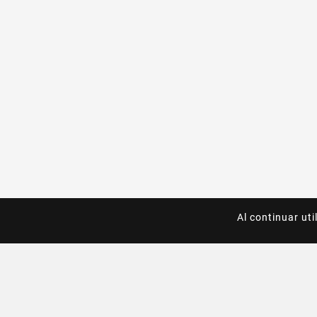
Al continuar uti
Al continuar uti