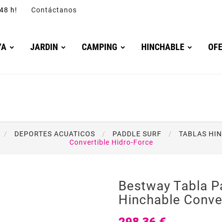
4/48 h!
Contáctanos
YA
JARDIN
CAMPING
HINCHABLE
OF
DEPORTES ACUATICOS
PADDLE SURF
TABLAS HI
Convertible Hidro-Force
Bestway Tabla P
Hinchable Conver