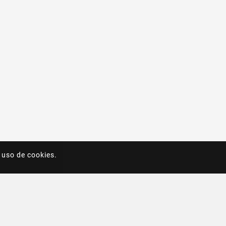
 uso de cookies.
 uso de cookies.