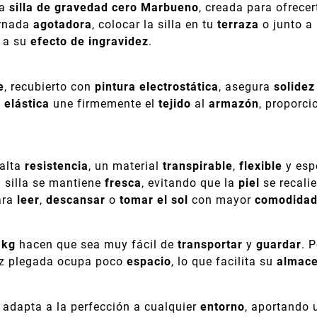
la
silla de gravedad cero Marbueno
, creada para ofrece
ornada
agotadora
, colocar la silla en tu
terraza
o junto a
 a su
efecto de ingravidez
.
e
, recubierto con
pintura electrostática
, asegura
solidez
 elástica
une firmemente el
tejido
al
armazón
, proporc
alta
resistencia
, un material
transpirable
,
flexible
y esp
 silla se mantiene
fresca
, evitando que la
piel
se recali
para
leer
,
descansar
o
tomar el sol
con mayor
comodida
 kg
hacen que sea muy fácil de
transportar
y
guardar
. 
ez plegada ocupa poco
espacio
, lo que facilita su
almac
e adapta a la perfección a cualquier
entorno
, aportando