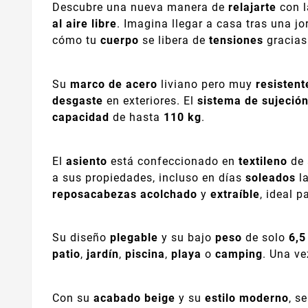
Descubre una nueva manera de
relajarte
con 
al aire libre
. Imagina llegar a casa tras una j
cómo tu
cuerpo
se libera de
tensiones
gracias
Su
marco de acero
liviano pero muy
resistent
desgaste
en exteriores. El
sistema de sujeción
capacidad
de hasta
110 kg
.
El
asiento
está confeccionado en
textileno
de 
a sus propiedades, incluso en días
soleados
la
reposacabezas acolchado
y
extraíble
, ideal 
Su diseño
plegable
y su bajo
peso
de solo
6,5
patio
,
jardín
,
piscina
,
playa
o
camping
. Una v
Con su
acabado beige
y su
estilo moderno
, s