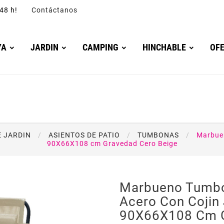
4/48 h!
Contáctanos
YA
JARDIN
CAMPING
HINCHABLE
OF
E JARDIN
ASIENTOS DE PATIO
TUMBONAS
Marbuen
90X66X108 cm Gravedad Cero Beige
Marbueno Tumbo
Acero Con Cojin 
90X66X108 Cm G