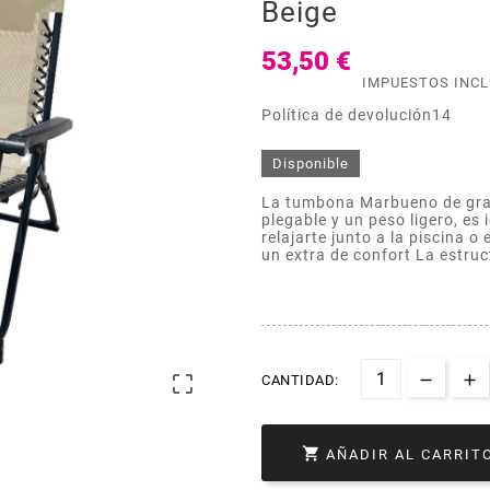
Beige
53,50 €
IMPUESTOS INC
Política de devolución14
Disponible
La tumbona Marbueno de grav
plegable y un peso ligero, es
relajarte junto a la piscina 
un extra de confort La estru

CANTIDAD:

AÑADIR AL CARRIT