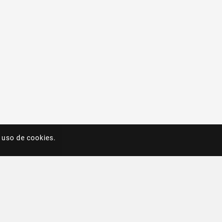
 uso de cookies.
 uso de cookies.