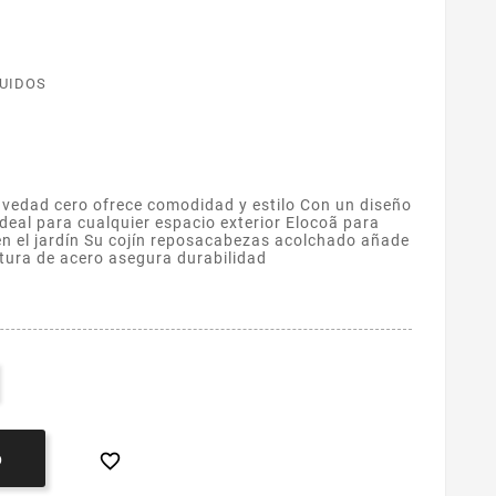
LUIDOS
edad cero ofrece comodidad y estilo Con un diseño
 ideal para cualquier espacio exterior Elocoã para
o en el jardín Su cojín reposacabezas acolchado añade
ctura de acero asegura durabilidad

O