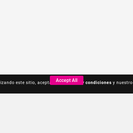
Accept All
Accept All
lizando este sitio, acepta los
lizando este sitio, acepta los
Terminos y condiciones
Terminos y condiciones
y nuestro
y nuestro