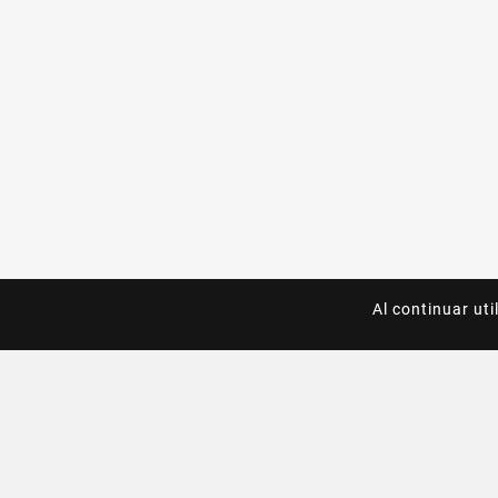
Al continuar uti
Al continuar uti