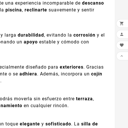
rte una experiencia incomparable de
descanso
 la
piscina
,
reclinarte
suavemente y sentir


y larga
durabilidad
, evitando la
corrosión
y el
ionando un
apoyo
estable y cómodo con


ecialmente diseñado para
exteriores
. Gracias
ente o se
adhiera
. Además, incorpora un
cojín
d
.
Podrás moverla sin esfuerzo entre
terraza
,
enamiento
en cualquier rincón.
 un toque
elegante
y
sofisticado
. La
silla de