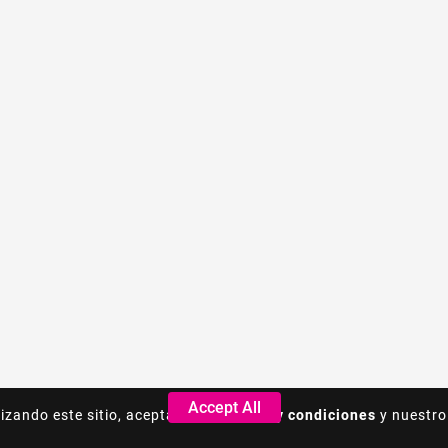
Accept All
Accept All
lizando este sitio, acepta los
lizando este sitio, acepta los
Terminos y condiciones
Terminos y condiciones
y nuestro
y nuestro