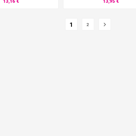
13,16 €
13,95 €






1

2