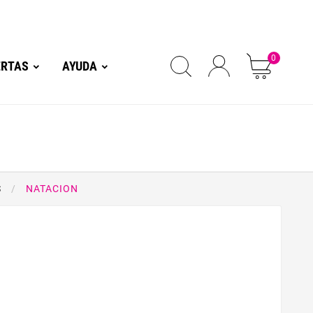
0
ERTAS
AYUDA
S
NATACION