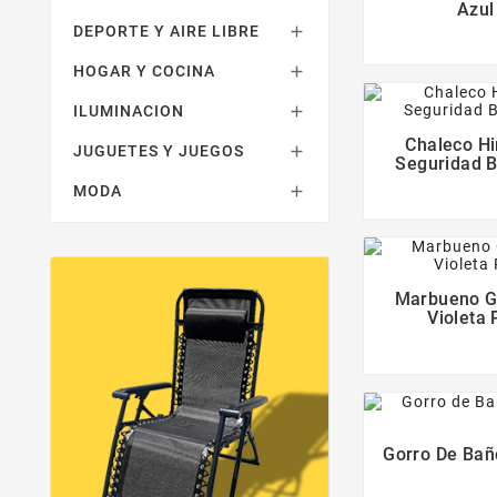
Azul
DEPORTE Y AIRE LIBRE

HOGAR Y COCINA

ILUMINACION

Chaleco Hi
JUGUETES Y JUEGOS

Seguridad 
MODA

Marbueno Go
Violeta 
Gorro De Baño