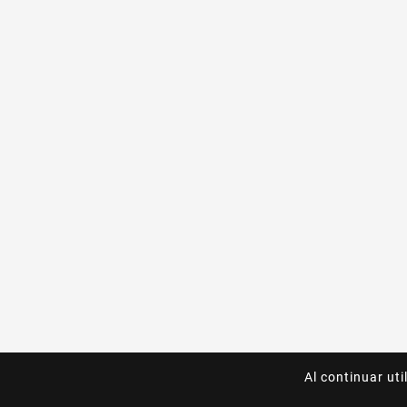
Al continuar uti
Al continuar uti