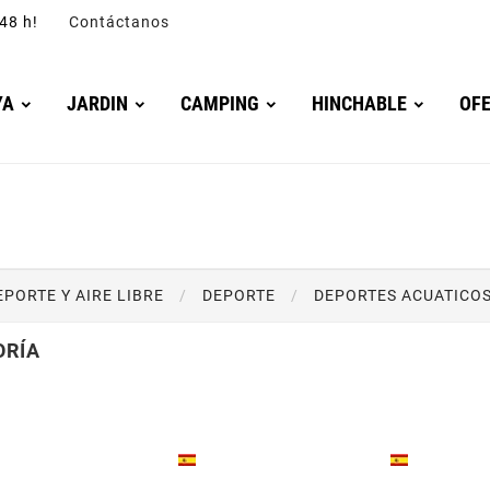
4/48 h!
Contáctanos
YA
JARDIN
CAMPING
HINCHABLE
OF
EPORTE Y AIRE LIBRE
DEPORTE
DEPORTES ACUATICO
ORÍA