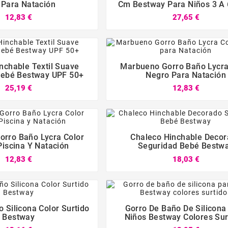
 Para Natación
Cm Bestway Para Niños 3 A
12,83 €
27,65 €






nchable Textil Suave
Marbueno Gorro Baño Lycra
Bebé Bestway UPF 50+
Negro Para Natación
25,19 €
12,83 €






rro Baño Lycra Color
Chaleco Hinchable Deco
Piscina Y Natación
Seguridad Bebé Bestw
12,83 €
18,03 €






 Silicona Color Surtido
Gorro De Baño De Silicona
Bestway
Niños Bestway Colores Sur