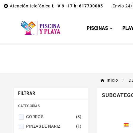

Atención telefónica
L–V 9–17 h
:
617730085
¡Envío 2
PISCINAS
PLA
Inicio
D
FILTRAR
SUBCATEG
CATEGORÍAS
GORROS
(8)
PINZAS DE NARIZ
(1)