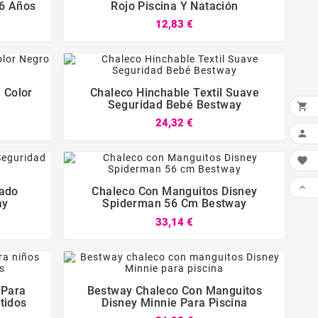
 6 Años
Rojo Piscina Y Natación
12,83 €



 Color
Chaleco Hinchable Textil Suave
Seguridad Bebé Bestway

24,32 €






rado
Chaleco Con Manguitos Disney
ay
Spiderman 56 Cm Bestway
33,14 €



 Para
Bestway Chaleco Con Manguitos
tidos
Disney Minnie Para Piscina