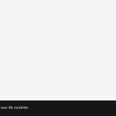
 uso de cookies.
 uso de cookies.